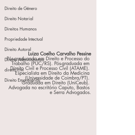
Direito de Gênero
Direito Notarial
Direitos Humanos
Propriedade Intectual
Direito Autoral
Luiza Coelho Carvalho Pessine
Pós-graduanda em Direito e Processo do 
Direito Administrativo
Trabalho (PUC/RS). Pós-graduada em 
Direito Civil e Processo Civil (ATAME). 
direito civi
Especialista em Direito da Medicina 
(Universidade de Coimbra/PT). 
Direito Empresarial
Graduada em Direito (UniCeub). 
Advogada no escritório Caputo, Bastos 
e Serra Advogados.