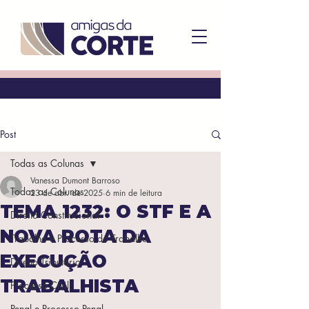
Post
Todas as Colunas
Vanessa Dumont Barroso
Todas as Colunas
23 de abr. de 2025
6 min de leitura
TEMA 1232: O STF E A
Direito Constitucional
NOVA ROTA DA
Trabalho e Processo do Trabalho
EXECUÇÃO
Direito Tributário
TRABALHISTA
Processo Civil
Penal e Processo Penal