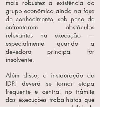
mais robustez a existência do 
grupo econômico ainda na fase 
de conhecimento, sob pena de 
enfrentarem obstáculos 
relevantes na execução — 
especialmente quando a 
devedora principal for 
insolvente.
Além disso, a instauração do 
IDPJ deverá se tornar etapa 
frequente e central no trâmite 
das execuções trabalhistas que 
envolvam responsabilidade 
solidária, exigindo dos Tribunais 
rigor na análise dos elementos 
de prova e das garantias 