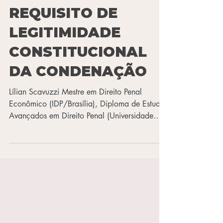
RECENTES
TRANSFORMARAM
A PROVA EM
REQUISITO DE
LEGITIMIDADE
CONSTITUCIONAL
DA CONDENAÇÃO
Lílian Scavuzzi Mestre em Direito Penal
Econômico (IDP/Brasília), Diploma de Estudos
Avançados em Direito Penal (Universidade
Pompeu Fabra/Barcelona), Especialização em
Direito Público (UNIFACS/Salvador) e em
Direito Militar (CBEPJUR/Rio de Janeiro).
Assessora Jurídica de Ministro do Superior