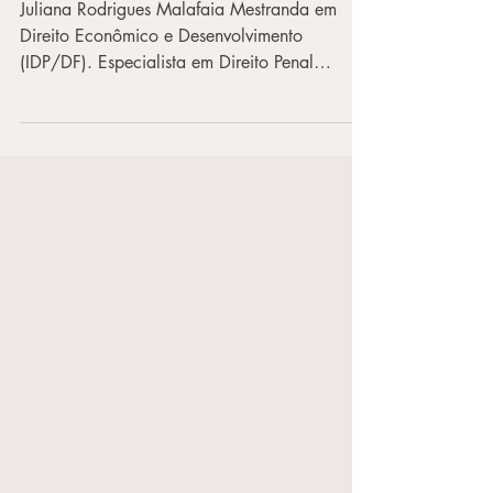
TRIBUNAL”
Juliana Rodrigues Malafaia Mestranda em
Direito Econômico e Desenvolvimento
(IDP/DF). Especialista em Direito Penal
Econômico pela Fundação Getúlio Vargas
(FGV/SP). Advogada. Sócia do escritório
Rodrigues Malafaia Advocacia. A clássica
frase reproduzida em milhares de filmes
americanos e conhecida por todos nós se dá
na cena em que o policial aborda o bandido
( bad guy ) e diz respeito a garantia à
autodefesa, pois ninguém está obrigado a
produzir contra si mesmo. Nos Estad