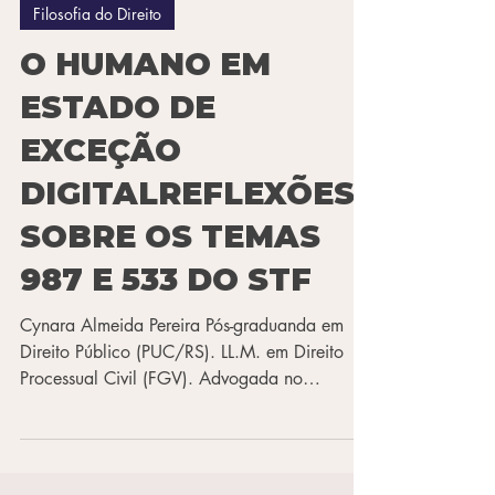
14 de out. de 2025
3 min de leitura
Filosofia do Direito
O HUMANO EM
ESTADO DE
EXCEÇÃO
DIGITALREFLEXÕES
SOBRE OS TEMAS
987 E 533 DO STF
Cynara Almeida Pereira Pós-graduanda em
Direito Público (PUC/RS). LL.M. em Direito
Processual Civil (FGV). Advogada no
escritório Santos Perego e Nunes da Cunha.
Em 26 de junho de 2025, o Supremo Tribunal