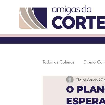
Todas as Colunas
Direito Con
Thainá Carício
27 d
Processo Civil
Penal e P
O PLAN
ESPERA
Direito Digital
Direito Civ