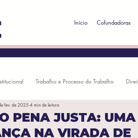
Início
Cofundadoras
stitucional
Trabalho e Processo do Trabalho
Direi
e fev. de 2025
4 min de leitura
rocesso Penal
Direito Administrativo
Direito Regul
O PENA JUSTA: UMA
NÇA NA VIRADA DE
il
Direito Societário
Direito Econômico
Dire