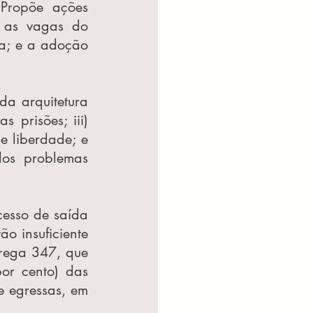
Propõe ações 
r as vagas do 
a; e a adoção 
a arquitetura 
 prisões; iii) 
 liberdade; e 
dos problemas 
cesso de saída 
o insuficiente 
rega 347, que 
r cento) das 
 egressas, em 