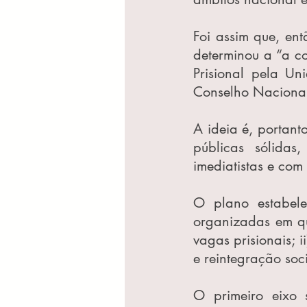
Foi assim que, ent
determinou a “a c
Prisional pela Un
Conselho Nacional 
A ideia é, portant
públicas sólidas
imediatistas e com
O plano estabel
organizadas em qua
vagas prisionais; i
e reintegração soc
O primeiro eixo 