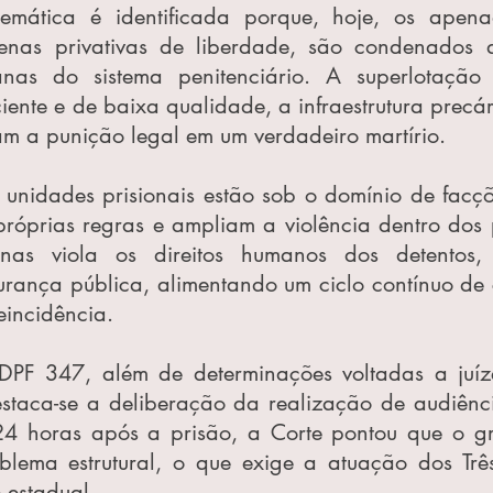
temática é identificada porque, hoje, os apena
nas privativas de liberdade, são condenados a 
nas do sistema penitenciário. A superlotação 
iente e de baixa qualidade, a infraestrutura precári
am a punição legal em um verdadeiro martírio.
 unidades prisionais estão sob o domínio de facçõe
óprias regras e ampliam a violência dentro dos pr
nas viola os direitos humanos dos detentos,
rança pública, alimentando um ciclo contínuo de c
eincidência.
F 347, além de determinações voltadas a juízes
estaca-se a deliberação da realização de audiênci
4 horas após a prisão, a Corte pontou que o gr
blema estrutural, o que exige a atuação dos Três
 estadual.