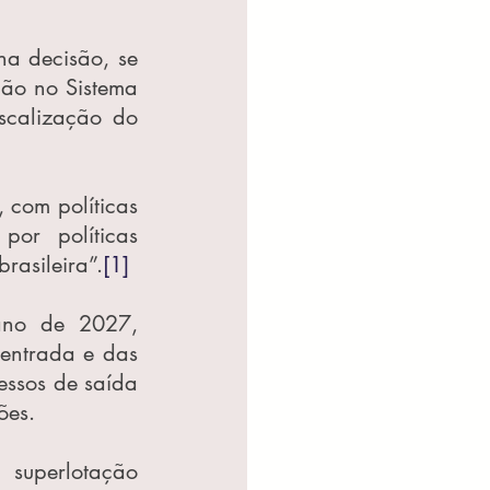
a decisão, se 
ão no Sistema 
calização do 
 com políticas 
or políticas 
rasileira”.
[1]
no de 2027, 
entrada e das 
cessos de saída 
ões.
superlotação 