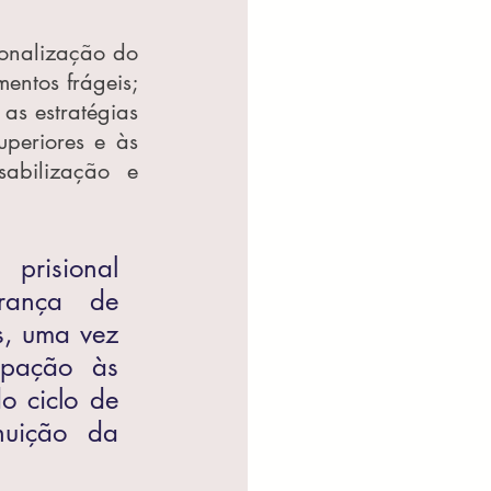
ionalização do 
entos frágeis; 
as estratégias 
periores e às 
bilização e 
risional 
rança de 
, uma vez 
pação às 
 ciclo de 
uição da 