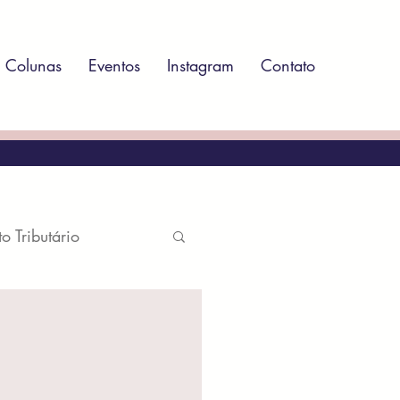
Colunas
Eventos
Instagram
Contato
to Tributário
atório
ito Ambiental