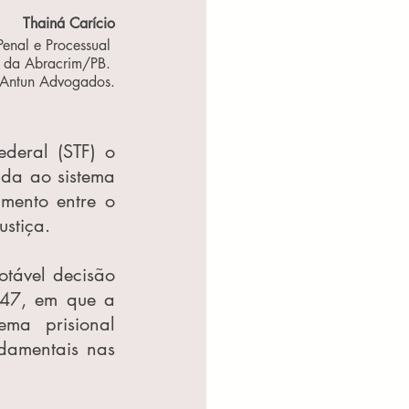
Thainá Carício
enal e Processual 
 da Abracrim/PB. 
 Antun Advogados.
No último dia 12 de fevereiro, foi lançado no Supremo Tribunal Federal (STF) o 
ada ao sistema 
mento entre o 
ustiça.
tável decisão 
47, em que a 
ma prisional 
damentais nas 