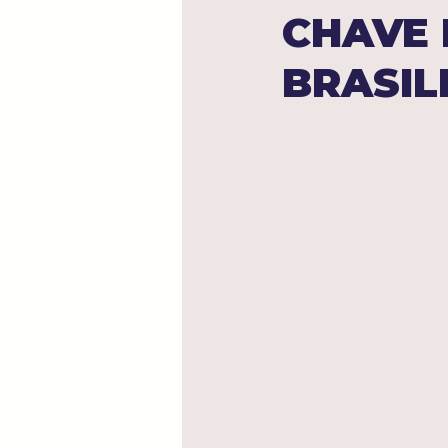
CHAVE 
Direito Marítimo
Direito 
BRASIL
Direito do Agronegócio
Direitos Humanos
Propri
Direito Empresarial