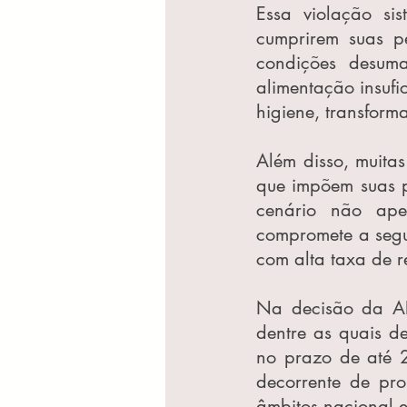
Essa violação sis
cumprirem suas pe
condições desuma
alimentação insufic
higiene, transform
Além disso, muitas
que impõem suas pr
cenário não ape
compromete a segu
com alta taxa de r
Na decisão da ADP
dentre as quais d
no prazo de até 2
decorrente de pro
âmbitos nacional e