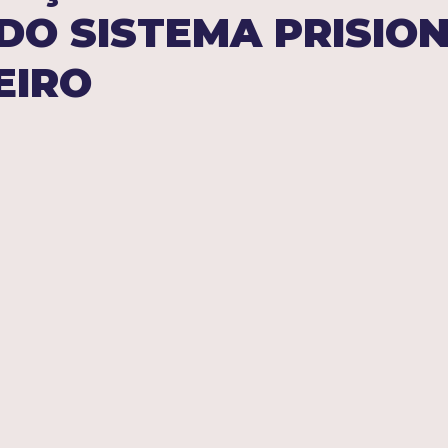
DO SISTEMA PRISIO
Penal Militar
Filosofia do Direito
Direito Notorial
EIRO
Direito Internacional
Direito de Gênero
Direito N
edade Intectual
Direito Autoral
Direito Administra