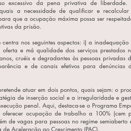
so excessivo da pena privativa de liberdade. 
 quais a necessidade de qualificar e recalcula
, para que a ocupação máxima possa ser respeitad
utivas da prisão.
centra nos seguintes aspectos: i) a inadequação d
xa oferta e má qualidade dos serviços prestados nas
anos, cruéis e degradantes às pessoas privadas de
sparência e de canais efetivos para denúncias 
 pretende atuar em dois pontos, quais sejam: o pro
tégia de inserção social e a irregularidade e gestã
execução penal. Aqui, destaca-se o Programa Emp
o oferecer ocupação de trabalho a 100% (cem po
lém de vagas para pessoas no regime semiaberto e
 de Aceleração ao Crescimento (PAC).