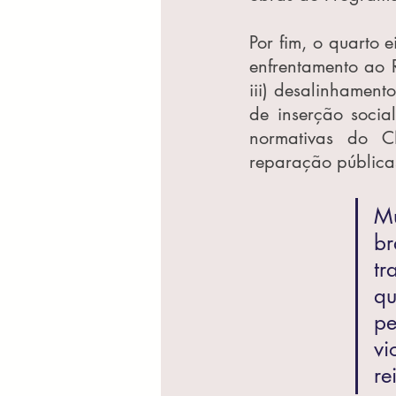
Por fim, o quarto e
enfrentamento ao R
iii) desalinhamento
de inserção social
normativas do C
reparação públicas
M
b
tr
qu
pe
vi
re