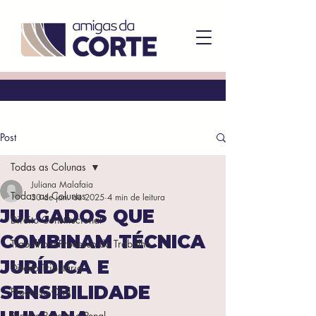
Post
Todas as Colunas
Juliana Malafaia
Todas as Colunas
30 de jan. de 2025
4 min de leitura
JULGADOS QUE
Direito Constitucional
COMBINAM TÉCNICA
Trabalho e Processo do Trabalho
JURÍDICA E
Direito Tributário
SENSIBILIDADE
Processo Civil
Penal e Processo Penal