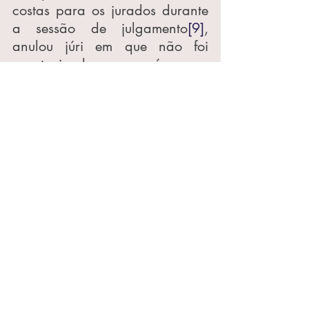
costas para os jurados durante 
a sessão de julgamento
[9]
, 
anulou júri em que não foi 
oportunizado ao réu sua 
apresentação com roupas civis 
em plenário
[10]
 e determinou a 
soltura de homem preso 
preventivamente em razão de 
conclusões peremptórias a 
partir do seu estereótipo de 
morador de rua: “
sem endereço 
fixo, sem trabalho – logo, só 
pode viver do crime
”
[11]
.
Fácil notar que a lista de 
julgados que merecem destaque 
é extensa e que a ministra muito 