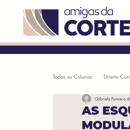
Todas as Colunas
Direito Con
Gabriela Fonseca d
Processo Civil
Penal e P
AS ESQ
MODUL
Direito Digital
Direito Civ