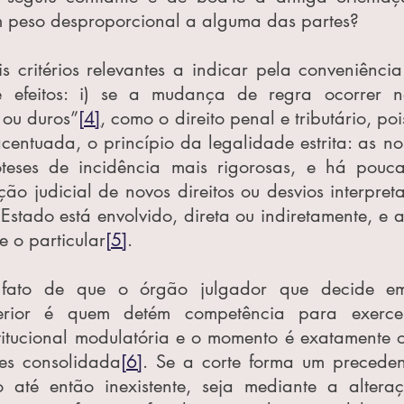
 peso desproporcional a alguma das partes?
s critérios relevantes a indicar pela conveniência 
efeitos: i) se a mudança de regra ocorrer no
 ou duros”
[4]
, como o direito penal e tributário, poi
centuada, o princípio da legalidade estrita: as no
óteses de incidência mais rigorosas, e há pouc
 judicial de novos direitos ou desvios interpretati
 Estado está envolvido, direta ou indiretamente, e 
 o particular
[5]
.
 fato de que o órgão julgador que decide em
terior é quem detém competência para exerce
titucional modulatória e o momento é exatamente o
es consolidada
[6]
. Se a corte forma um preceden
 até então inexistente, seja mediante a altera