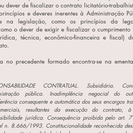
 dever de fiscalizar o contrato licitatório-trabalhist
rincípios e deveres inerentes à Administração Públ
 e na legislação, como os princípios da leg
omo o dever de exigir e fiscalizar o cumprimento 
rídica, técnica, econômico-financeira e fiscal) d
ato.
ONSABILIDADE CONTRATUAL. Subsidiária. Con
istração pública. Inadimplência negocial do outro
ferência consequente e automática dos seus encargos traba
erciais, resultantes da execução do contrato, à a
sibilidade jurídica. Consequência proibida pelo art. 7
al n. 8.666/1993. Constitucionalidade reconhecida des