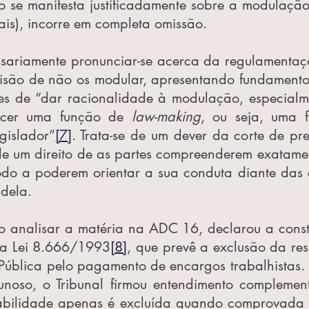
o se manifesta justificadamente sobre a modulação 
is), incorre em completa omissão.
sariamente pronunciar-se acerca da regulamentação
isão de não os modular, apresentando fundamentos 
s de “dar racionalidade à modulação, especialm
rcer uma função de 
law-making
, ou seja, uma f
gislador”
[7]
. Trata-se de um dever da corte de pres
de um direito de as partes compreenderem exatamen
do a poderem orientar a sua conduta diante das 
 dela.
o analisar a matéria na ADC 16, declarou a consti
 da Lei 8.666/1993
[8]
, que prevê a exclusão da res
ública pelo pagamento de encargos trabalhistas. P
cunoso, o Tribunal firmou entendimento complemen
abilidade apenas é excluída quando comprovada 