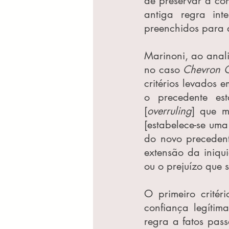
de preservar a co
antiga regra inte
preenchidos para 
Marinoni, ao anali
no caso 
Chevron O
critérios levados e
o precedente est
[
overruling
] que m
[estabelece-se uma 
do novo precedente
extensão da iniqui
ou o prejuízo que s
O primeiro critér
confiança legítim
regra a fatos pas