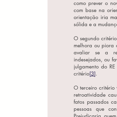
como prever o nov
com base na orien
orientação iria m
sólida e a mudanç
O segundo critério
melhora ou piora o
avaliar se a ret
indesejados, ou f
julgamento do RE 
critério
[3]
.
O terceiro critério
retroatividade ca
fatos passados cau
pessoas que conf
Prejudicaria quem