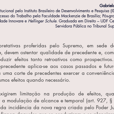
Gabriel
tucional pelo Instituto Brasileiro de Desenvolvimento e Pesquisa (
ocesso do Trabalho pela Faculdade Mackenzie de Brasília; Pós-gr
dade Innovare e 
Hellinger Schule
. Graduada em Direito – UDF Cent
Servidora Pública no Tribunal Sup
pretativas proferidas pelo Supremo, em sede de
e, devem ostentar qualidade de precedente e, como
zir efeitos tanto retroativos como prospectivos. 
precedente aplica-se aos casos passados e futu
a uma corte de precedentes exercer a conveniência
smos efeitos quando necessário.
xigirem limitação na produção de efeitos, qua
r a modulação de alcance e temporal (art. 927, § 3
a incidência da nova regra criada pelo Poder Judi