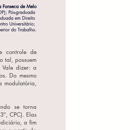
a Fonseca de Melo
IDP); Pós-graduada 
aduada em Direito 
ro Universitário; 
erior do Trabalho.
 controle de 
 tal, possuem 
Vale dizer: a 
ros. Do mesmo 
 modulatória, 
ndo se torna 
º, CPC). Elas 
ciário, a fim 