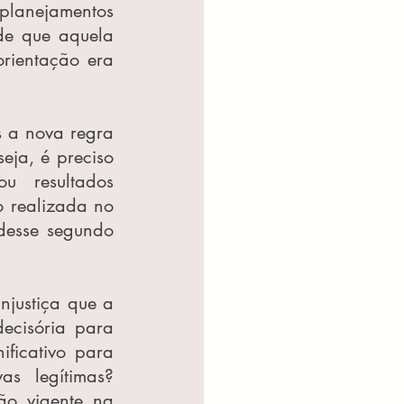
lanejamentos 
e que aquela 
rientação era 
s a nova regra 
ja, é preciso 
u resultados 
 realizada no 
esse segundo 
njustiça que a 
ecisória para 
ificativo para 
s legítimas? 
ão vigente na 