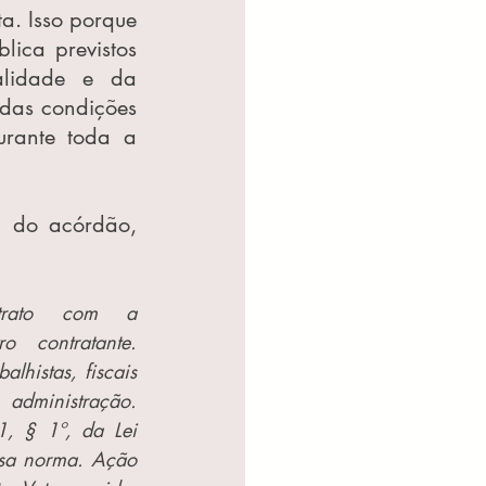
a. Isso porque 
ica previstos 
alidade e da 
das condições 
urante toda a 
A tese consolidada no precedente formado encontra-se na ementa do acórdão, 
trato com a 
 contratante. 
lhistas, fiscais 
dministração. 
1, § 1º, da Lei 
sa norma. Ação 