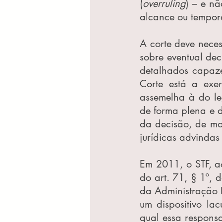
(
overruling
) – e nã
alcance ou tempora
A corte deve neces
sobre eventual dec
detalhados capaze
Corte está a exe
assemelha à do le
de forma plena e 
da decisão, de mo
jurídicas advindas
Em 2011, o STF, a
do art. 71, § 1º,
da Administração P
um dispositivo la
qual essa respons