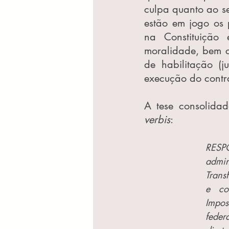
culpa quanto ao seu
estão em jogo os p
na Constituição
moralidade, bem c
de habilitação (ju
execução do contr
verbis
: 
RESP
admin
Trans
e com
Impos
feder