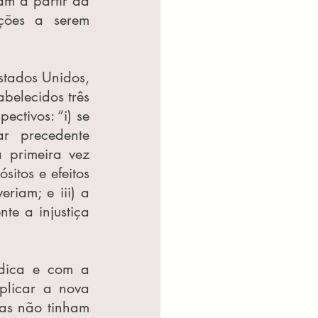
m a partir da 
ções a serem 
tados Unidos, 
belecidos três 
ctivos: “i) se 
r precedente 
 primeira vez 
itos e efeitos 
iam; e iii) a 
te a injustiça 
ídica e com a 
plicar a nova 
as não tinham 