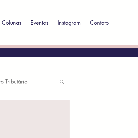
Colunas
Eventos
Instagram
Contato
to Tributário
atório
ito Ambiental