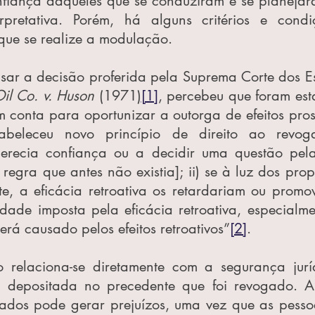
nfiança daqueles que se conduziram e se planejara
rpretativa. Porém, há alguns critérios e condi
que se realize a modulação.
sar a decisão proferida pela Suprema Corte dos Es
il Co. v. Huson
 (1971)
[1]
, percebeu que foram esta
m conta para oportunizar a outorga de efeitos prospe
abeleceu novo princípio de direito ao revoga
erecia confiança ou a decidir uma questão pela
regra que antes não existia]; ii) se à luz dos propós
, a eficácia retroativa os retardariam ou promover
dade imposta pela eficácia retroativa, especialmen
erá causado pelos efeitos retroativos”
[2]
.
io relaciona-se diretamente com a segurança jur
a depositada no precedente que foi revogado. A
sados pode gerar prejuízos, uma vez que as pesso