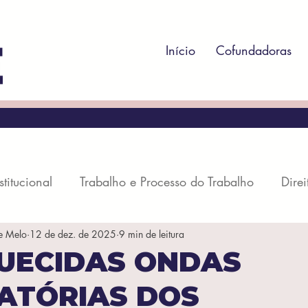
Início
Cofundadoras
stitucional
Trabalho e Processo do Trabalho
Direi
e Melo
12 de dez. de 2025
9 min de leitura
rocesso Penal
Direito Administrativo
Direito Regul
UECIDAS ONDAS
ATÓRIAS DOS
il
Direito Societário
Direito Econômico
Dire