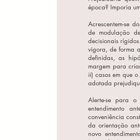
época? Imporia um
Acrescentem-se doi
de modulação de 
decisionais rígidos
vigora, de forma a
definidas, as hip
margem para criação
ii) casos em que o
adotada prejudique
Alerte-se para o
entendimento an
conveniência cons
da orientação ant
novo entendimento