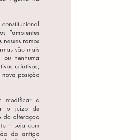
constitucional 
s “ambientes 
s nesses ramos 
rmas são mais 
a ou nenhuma 
vos criativos; 
a nova posição 
 modificar o 
r o juízo de 
 da alteração 
te – seja com 
ção do antigo 