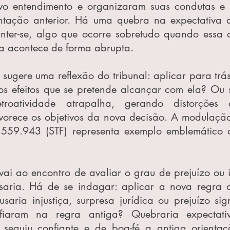
o entendimento e organizaram suas condutas e p
tação anterior. Há uma quebra na expectativa d
anter-se, algo que ocorre sobretudo quando essa o
a acontece de forma abrupta.
 sugere uma reflexão do tribunal: aplicar para trá
s efeitos que se pretende alcançar com ela? Ou se
roatividade atrapalha, gerando distorções o
avorece os objetivos da nova decisão. A modulação
559.943 (STF) representa exemplo emblemático d
 vai ao encontro de avaliar o grau de prejuízo ou i
usaria. Há de se indagar: aplicar a nova regra d
saria injustiça, surpresa jurídica ou prejuízo sign
iaram na regra antiga? Quebraria expectativa
 seguiu confiante e de boa-fé a antiga orientaç