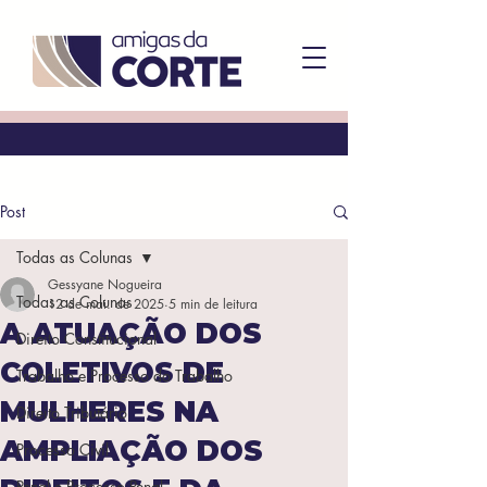
Post
Todas as Colunas
Gessyane Nogueira
Todas as Colunas
12 de mai. de 2025
5 min de leitura
A ATUAÇÃO DOS
Direito Constitucional
COLETIVOS DE
Trabalho e Processo do Trabalho
MULHERES NA
Direito Tributário
AMPLIAÇÃO DOS
Processo Civil
Penal e Processo Penal