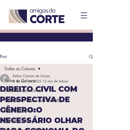
Post
Todas as Colunas
Ketlyn Chaves de Souza
Todas as Colunas
8 de abr. de 2025
12 min de leitura
DIREITO CIVIL COM
Direito Constitucional
PERSPECTIVA DE
Trabalho e Processo do Trabalho
GÊNERO:O
Direito Tributário
NECESSÁRIO OLHAR
Processo Civil
Penal e Processo Penal