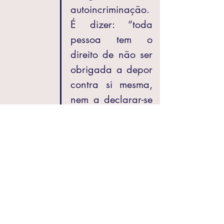
autoincriminação. 
É dizer: “toda 
pessoa tem o 
direito de não ser 
obrigada a depor 
contra si mesma, 
nem a declarar-se 
culpada”
[1]
.
É importante relembrar que o 
direito ao silêncio, respaldado 
pelo princípio da não 
autoincriminação, é essencial 
para um sistema de justiça 
equitativo e impassível de 
censura policial ou judicial.