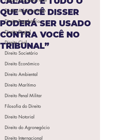
CALADO E TUDO O
QUE VOCÊ DISSER
Direito Administrativo
Direito Regulatório
PODERÁ SER USADO
Direito Digital
CONTRA VOCÊ NO
Direito Civil
TRIBUNAL”
Direito Societário
Direito Econômico
Direito Ambiental
Direito Marítimo
Direito Penal Militar
Filosofia do Direito
Direito Notorial
Direito do Agronegócio
Direito Internacional