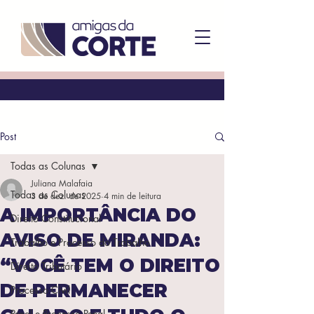
Post
Todas as Colunas
Juliana Malafaia
Todas as Colunas
3 de dez. de 2025
4 min de leitura
A IMPORTÂNCIA DO
Direito Constitucional
AVISO DE MIRANDA:
Trabalho e Processo do Trabalho
“VOCÊ TEM O DIREITO
Direito Tributário
DE PERMANECER
Processo Civil
Penal e Processo Penal