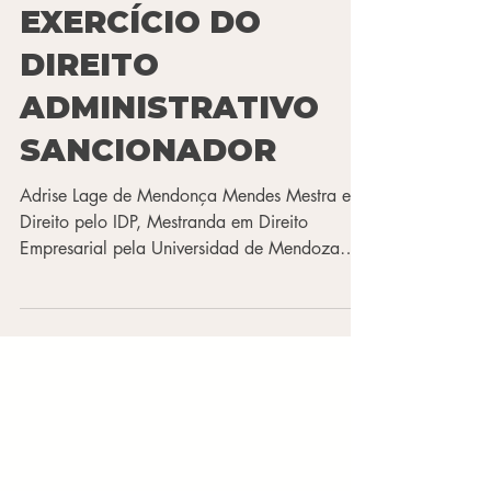
GÊNERO NO
EXERCÍCIO DO
DIREITO
ADMINISTRATIVO
SANCIONADOR
Adrise Lage de Mendonça Mendes Mestra em
Direito pelo IDP, Mestranda em Direito
Empresarial pela Universidad de Mendoza
(Argentina) e LL.M em Direito Empresarial pela
FGV. Associada do Instituto de Direito
Administrativo Sancionador Brasileiro
(IDASAN). Advogada especializada em
Direito Administrativo Sancionador e
Compliance Anticorrupção. Sócia da Hage &
Navarro Sociedade de Advogados. A