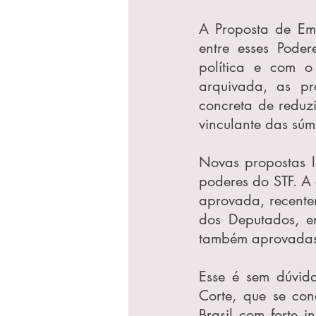
A Proposta de Em
entre esses Poder
política e com o 
arquivada, as pr
concreta de reduz
vinculante das súm
Novas propostas le
poderes do STF. A
aprovada, recente
dos Deputados, e
também aprovadas, 
Esse é sem dúvida
Corte, que se co
Brasil com forte 