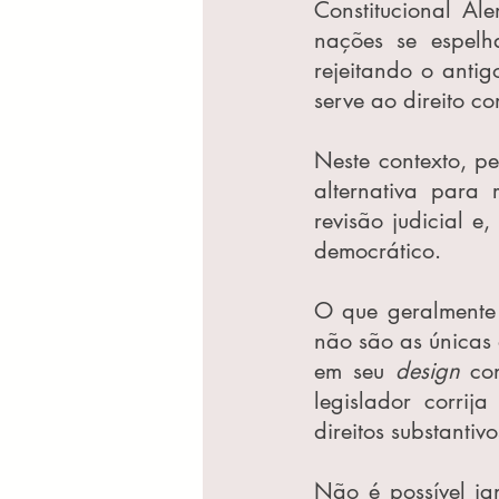
Constitucional Al
nações se espelha
rejeitando o anti
serve ao direito co
Neste contexto, p
alternativa para
revisão judicial e
democrático.
O que geralmente 
não são as únicas
em seu 
design
 co
legislador corrija
direitos substantiv
Não é possível ig