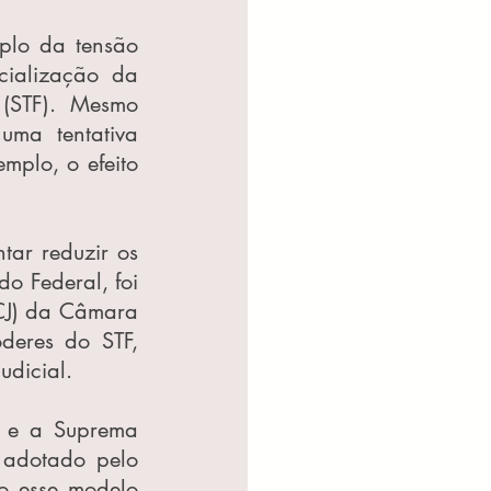
lo da tensão 
ialização da 
(STF). Mesmo 
ma tentativa 
plo, o efeito 
tar reduzir os 
 Federal, foi 
CJ) da Câmara 
eres do STF, 
udicial.
 e a Suprema 
 adotado pelo 
o esse modelo 