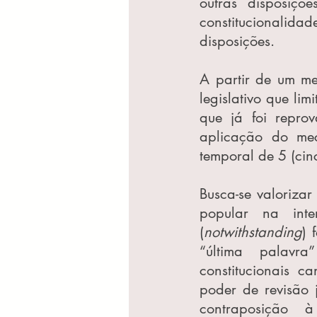
outras disposiçõ
constitucionalida
disposições.
A partir de um m
legislativo que lim
que já foi reprov
aplicação do me
temporal de 5 (cinc
Busca-se valoriza
popular na inter
(
notwithstanding
) 
“última palavra
constitucionais 
poder de revisão j