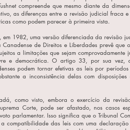
o, Tushnet compreende que mesmo diante da dimensã
ivo, as diferenças entre a revisão judicial fraca e
icas como podem parecer à primeira vista.
em 1982, uma versão diferenciada da revisão judi
 Canadense de Direitos e Liberdades prevê que os 
ujeitos a limitações que sejam comprovadamente jus
vre e democrática. O artigo 33, por sua vez, d
enses podem tornar efetivas as leis por períodos 
bstante a inconsistência delas com disposições co
á, como visto, embora o exercício da revisão j
prema Corte, pode ser afastado, nos casos espe
voto parlamentar. Isso significa que o Tribunal Cons
 a compatibilidade das leis com uma declaração d