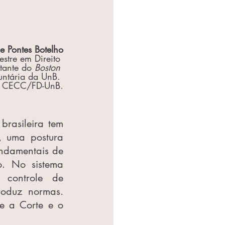
e Pontes Botelho
stre em Direito 
itante do 
Boston 
untária da UnB. 
o CECC/FD-UnB.
rasileira tem 
 uma postura 
undamentais de 
o. No sistema 
 controle de 
roduz normas. 
e a Corte e o 