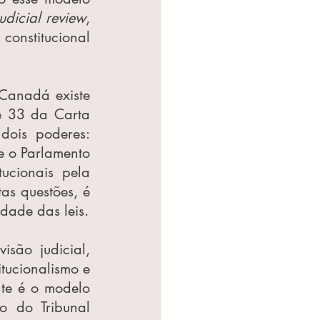
udicial review
, 
onstitucional 
Canadá existe 
e 33 da Carta 
ois poderes: 
 o Parlamento 
ucionais pela 
s questões, é 
idade das leis.
são judicial, 
ucionalismo e 
nte é o modelo 
 do Tribunal 