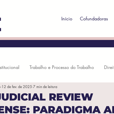
Início
Cofundadoras
stitucional
Trabalho e Processo do Trabalho
Direi
o
12 de fev. de 2025
7 min de leitura
rocesso Penal
Direito Administrativo
Direito Regul
UDICIAL REVIEW
NSE: PARADIGMA A
il
Direito Societário
Direito Econômico
Dire