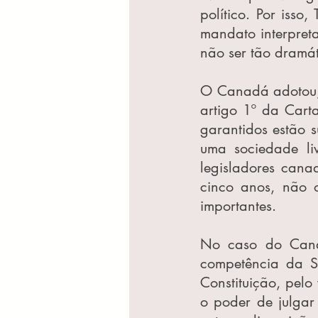
político. Por iss
mandato interpretat
não ser tão dramát
O Canadá adotou, 
artigo 1º da Carta
garantidos estão s
uma sociedade li
legisladores canad
cinco anos, não o
importantes.
No caso do Canad
competência da Su
Constituição, pelo 
o poder de julgar