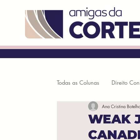
Todas as Colunas
Direito Con
Ana Cristina Botelh
Processo Civil
Penal e P
WEAK J
CANADE
Direito Digital
Direito Civ