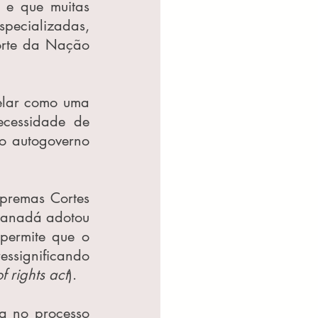
 e que muitas 
pecializadas, 
orte da Nação 
elar como uma 
cessidade de 
o autogoverno 
premas Cortes 
Canadá adotou 
permite que o 
ssignificando 
of rights act
).
a no processo 