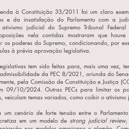
enda à Constituição 33/2011 foi um claro exemp
es e da insatisfação do Parlamento com a judic
ativismo judicial do Supremo Tribunal Federal 
oposições nela contidas mostraram que houve u
ir os poderes do Supremo, condicionando, por exem
ulas à prévia aprovação legislativa.
gislativas tem sido feitas para, mais uma vez, ten
 admissibilidade da PEC 8/2021, oriunda do Senado
mente, pela Comissão de Constituição e Justiça (C
m 09/10/2024. Outras PECs para limitar os pod
veiculam temas variados, como coibir o ativismo j
 um cenário de forte tensão entre o Parlamento
ncretiza em um modelo de 
strong judicial review
,
inspiração nos modelos americano e alemão. Com