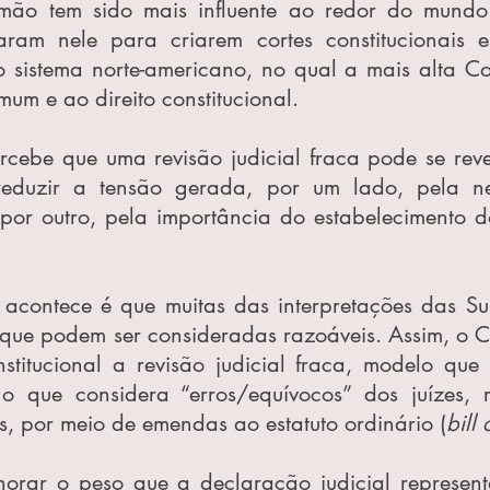
emão tem sido mais influente ao redor do mundo
ram nele para criarem cortes constitucionais es
go sistema norte-americano, no qual a mais alta C
mum e ao direito constitucional.
ercebe que uma revisão judicial fraca pode se rev
 reduzir a tensão gerada, por um lado, pela ne
, por outro, pela importância do estabelecimento d
acontece é que muitas das interpretações das Su
 que podem ser consideradas razoáveis. Assim, o 
nstitucional a revisão judicial fraca, modelo que 
 o que considera “erros/equívocos” dos juízes, re
os, por meio de emendas ao estatuto ordinário (
bill 
norar o peso que a declaração judicial represent