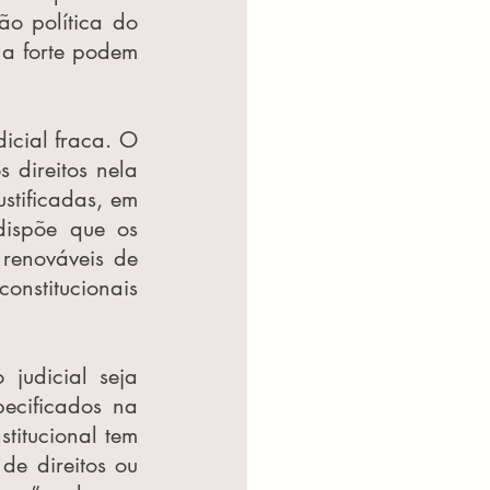
o política do 
 a forte podem 
cial fraca. O 
direitos nela 
tificadas, em 
ispõe que os 
renováveis de 
nstitucionais 
udicial seja 
cificados na 
titucional tem 
e direitos ou 