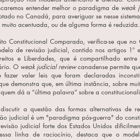
scaremos entender melhor o paradigma de 
weak j
tado no Canadá, para averiguar se nesse sistema c
 muito acentuada, ou de alguma forma é reduzida.
ito Constitucional Comparado, verifica-se que no 
delo de revisão judicial, contido nos artigos 1º 
itos e Liberdades, que é compartilhado entre d
ário. O 
weak judicial review 
canadense permite que
fazer valer leis que foram declaradas inconstit
ue demonstra que, em última instância, sobre muita
o quem dá a “última palavra” sobre a constitucional
iscutir a questão das formas alternativas de revi
ão judicial é um "paradigma pós-guerra" do constit
evisão judicial forte dos Estados Unidos dificilme
essa linha de raciocínio, destaca que o modelo