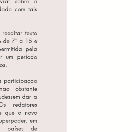
vra” sobre a 
dade com tais 
reeditar texto 
e de 7º a 15 e 
ermitida pela 
r um período 
            
 participação 
não obstante 
udessem dar a 
Os redatores 
e que o novo 
uperpoder, em 
contraposição à tradição de supremacia Parlamentar dos países de 