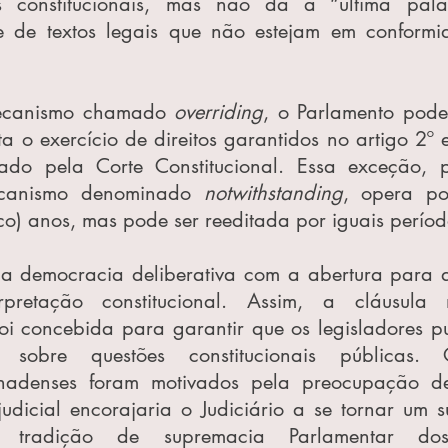
es constitucionais, mas não dá a “última pala
de de textos legais que não estejam em conformi
ecanismo chamado 
overriding
, o Parlamento pode 
ita o exercício de direitos garantidos no artigo 2º 
ado pela Corte Constitucional. Essa exceção, p
canismo denominado 
notwithstanding
, opera po
o) anos, mas pode ser reeditada por iguais períodos.
r a democracia deliberativa com a abertura para a
pretação constitucional. Assim, a cláusula 
foi concebida para garantir que os legisladores p
” sobre questões constitucionais públicas. 
canadenses foram motivados pela preocupação d
udicial encorajaria o Judiciário a se tornar um s