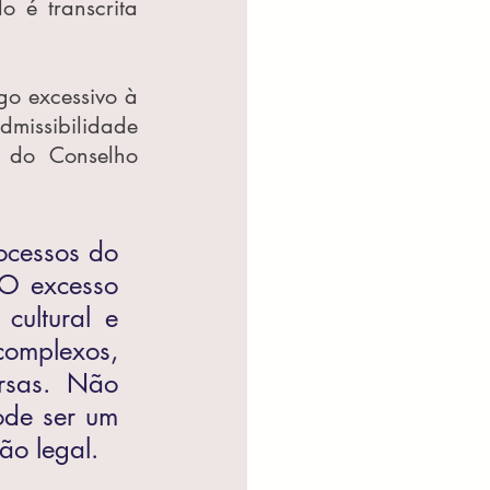
 é transcrita 
o excessivo à 
missibilidade 
 do Conselho 
cessos do 
 O excesso 
ultural e 
omplexos, 
rsas. Não 
de ser um 
ão legal.