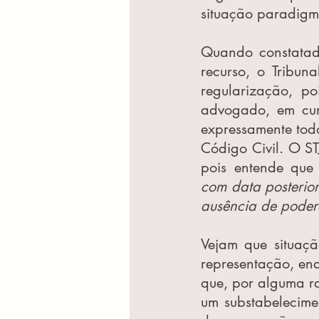
situação paradigm
Quando constatada
recurso, o Tribu
regularização, p
advogado, em cum
expressamente todo
Código Civil. O S
pois entende que
com data posterior
ausência de poder
Vejam que situaçã
representação, enq
que, por alguma r
um substabelecime