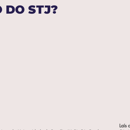
 DO STJ?
Penal Militar
Filosofia do Direito
Direito Notorial
Direito Internacional
Direito de Gênero
Direito N
edade Intectual
Direito Autoral
Direito Administra
Laís 