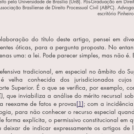
to pela Universidade de Brasília (UnB). Pós-Graduação em Direito
Associação Brasiliense de Direito Processual Civil (ABPC). Advog
escritório Pinhei
boração do título deste artigo, pensei em diver
rentes óticas, para a pergunta proposta. No entanto
enas uma: a lei. Pode parecer simples, mas não é. 
efensiva tradicional, em especial no âmbito do Sup
, é velha conhecida dos jurisdicionados cujos 
rte Superior. É o que se verifica, por exemplo, co
, que inviabiliza a análise do mérito recursal sob
a reexame de fatos e provas
[1]
; com a incidência
ogia, para não conhecer o recurso especial quando
e forma explícita, o permissivo constitucional em q
u deixar de indicar expressamente os artigos de l