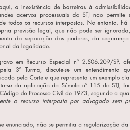
qui, a inexistência de barreiras à admissibilidad
andes acervos processuais do STJ não permite 
de todos os recursos interpostos. No entanto, há 
rópria previsão legal, que não pode ser ignorada
mento da separação dos poderes, da segurança j
ional da legalidade.
avo em Recurso Especial nº 2.506.209/SP, afe
pela 3ª Turma, discute-se um entendimento q
icado pela Corte e que representa um exemplo clar
ata-se da aplicação da Súmula nº 115 do STJ, fo
 Código de Processo Civil de 1973, segundo a qual
stente o recurso interposto por advogado sem p
se enunciado, não se permitia a regularização da 