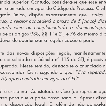
ância superior. Contudo, considera-se que esse ent
om a entrada em vigor do Código de Processo Civil 
grafo único, dispõe expressamente que “
antes 
urso, o relator concederá o prazo de 5 (cinco) dias
nado vício ou complementada a documentação 
da pelos artigos 938, §§ 1º e 2º, e 76 do mesmo dip
dever de oportunizar a regularização à parte.
e das novas disposições legais, manifestamente 
 consolidado na Súmula nº 115 do STJ, é possível 
superado. Nesse sentido, destaca-se o Enunciado n
cessualistas Civis, segundo o qual “
fica superad
STJ após a entrada em vigor do CPC
”.
 é cristalina. Constatado o vício (de representaçã
azo para que a parte possa saná-lo. Apesar disso,
 a disposição legal. E, além de não aplicá-la,