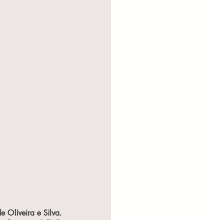
otarial
tivo
direito civi
de Oliveira e Silva.