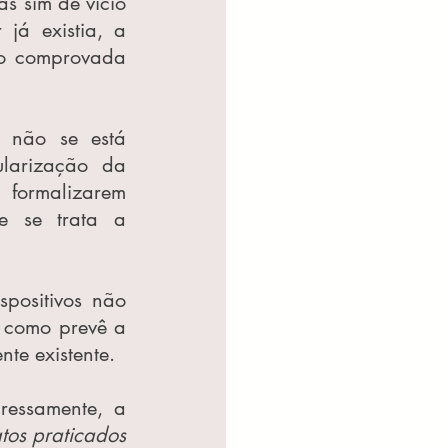
 sim de vício 
já existia, a 
o comprovada 
 não se está 
larização da 
formalizarem 
e se trata a 
positivos não 
 como prevê a 
te existente.
ressamente, a 
tos praticados 