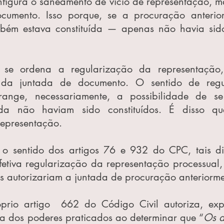
figura o saneamento de vício de representação, mas
umento. Isso porque, se a procuração anterior 
mbém estava constituída — apenas não havia sid
se ordena a regularização da representação,
 da juntada de documento. O sentido de regu
range, necessariamente, a possibilidade de se 
da não haviam sido constituídos. É disso qu
representação.
 o sentido dos artigos 76 e 932 do CPC, tais dis
efetiva regularização da representação processual,
 autorizariam a juntada de procuração anteriormen
prio artigo  662 do Código Civil autoriza, exp
sa dos poderes praticados ao determinar que “
Os a