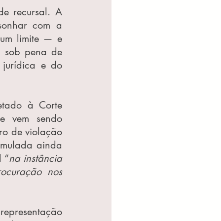
e recursal. A 
sonhar com a 
um limite — e 
, sob pena de 
urídica e do 
tado à Corte 
ue vem sendo 
o de violação 
rmulada ainda 
 “
na instância 
rocuração nos 
representação 