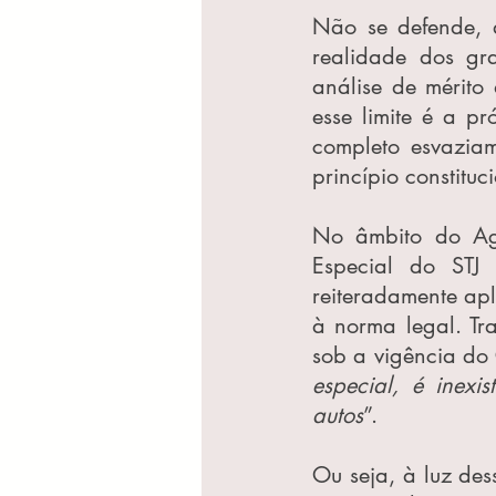
Não se defende, a
realidade dos gr
análise de mérito 
esse limite é a p
completo esvazia
princípio constituc
No âmbito do Agr
Especial do STJ 
reiteradamente apl
à norma legal. Tr
sob a vigência do
especial, é inexi
autos
”.
Ou seja, à luz des