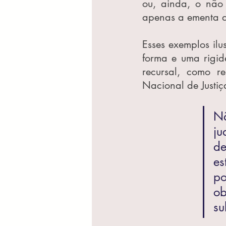
ou, ainda, o não 
apenas a ementa 
Esses exemplos ilu
forma e uma rigid
recursal, como r
Nacional de Justi
Nã
ju
de
es
po
ob
su