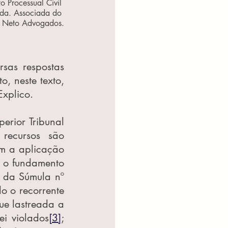
 Processual Civil 
ada. Associada do 
ro Neto Advogados.
sas respostas 
, neste texto, 
Explico.
erior Tribunal 
recursos são 
m a aplicação 
 o fundamento 
 da Súmula nº 
 o recorrente 
ue lastreada a 
ei violados
[3]
; 