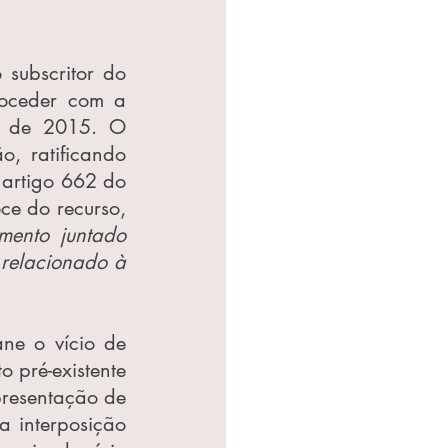
ubscritor do 
oceder com a 
l de 2015. O 
 ratificando 
artigo 662 do 
e do recurso, 
mento juntado 
relacionado à 
ne o vício de 
pré-existente 
resentação de 
 interposição 