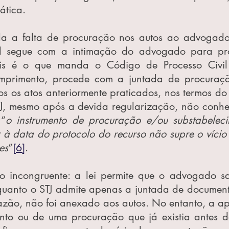
ática.
 a falta de procuração nos autos ao advogado s
nal segue com a intimação do advogado para pr
ois é o que manda o Código de Processo Civi
primento, procede com a juntada de procuração,
s os atos anteriormente praticados, nos termos do 
TJ, mesmo após a devida regularização, não conhec
 “
o instrumento de procuração e/ou substabeleci
 à data do protocolo do recurso não supre o vício 
es
”
[6]
.
o incongruente: a lei permite que o advogado sa
uanto o STJ admite apenas a juntada de documento 
azão, não foi anexado aos autos. No entanto, a ap
nto ou de uma procuração que já existia antes da