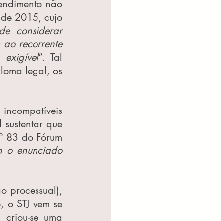
endimento não 
de 2015, cujo 
de considerar 
 ao recorrente 
exigível
”. Tal 
loma legal, os 
incompatíveis 
sustentar que 
º 83 do Fórum 
o o enunciado 
o processual), 
 o STJ vem se 
 criou-se uma 