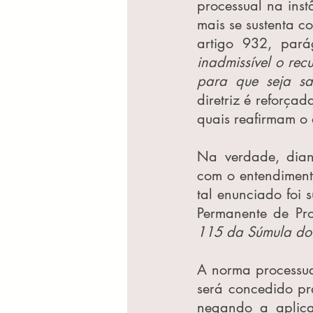
processual na inst
mais se sustenta c
artigo 932, pará
inadmissível o rec
para que seja sa
diretriz é reforça
quais reafirmam o 
Na verdade, diant
com o entendimento
tal enunciado foi 
Permanente de Pro
115 da Súmula do 
A norma processual
será concedido pr
negando a aplicar