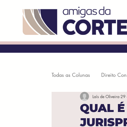
Todas as Colunas
Direito Con
Laís de Oliveira
29 
Processo Civil
Penal e P
QUAL É
JURISP
Direito Digital
Direito Civ