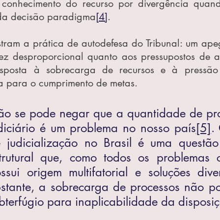
conhecimento do recurso por divergência quando
da decisão paradigma
[4]
.
stram a prática de autodefesa do Tribunal: um apeg
ez desproporcional quanto aos pressupostos de ad
esposta à sobrecarga de recursos e à pressão
ça para o cumprimento de metas.
o se pode negar que a quantidade de pro
diciário é um problema no nosso país
[5]
.
 judicialização no Brasil é uma questão c
trutural que, como todos os problemas c
ssui origem multifatorial e soluções dive
stante, a sobrecarga de processos não po
bterfúgio para inaplicabilidade da disposiç