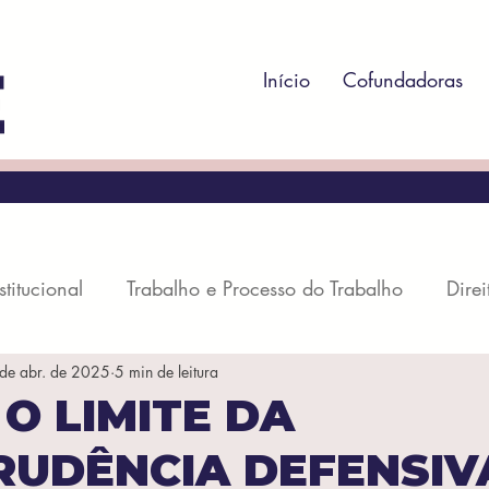
Início
Cofundadoras
stitucional
Trabalho e Processo do Trabalho
Direi
de abr. de 2025
5 min de leitura
rocesso Penal
Direito Administrativo
Direito Regul
 O LIMITE DA
RUDÊNCIA DEFENSIV
il
Direito Societário
Direito Econômico
Dire