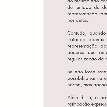
do recurso não con
de juntada de doc
representação ta
nos autos.
Contudo, quando 
tratando apenas
representação ab
poderes que ain
regularização da 
Se não fosse esse
possibilitariam a 
norma, mas apenas
Além disso, o pró
ratificação expres