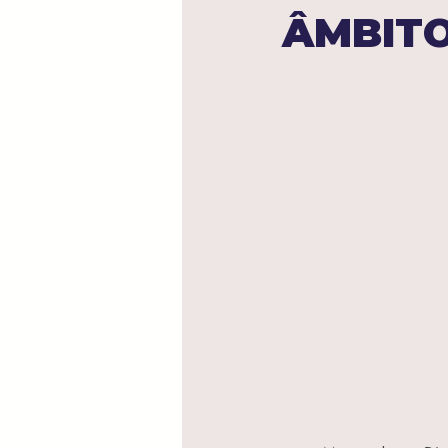
ÂMBITO
Direito Marítimo
Direito 
Direito do Agronegócio
Direitos Humanos
Propri
Direito Empresarial