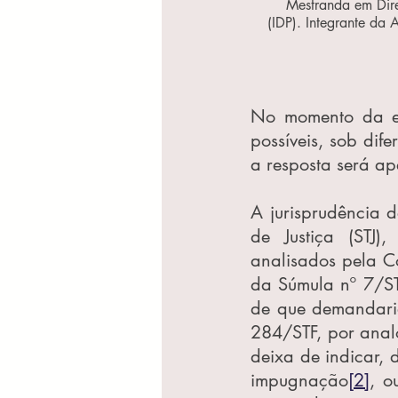
Mestranda em Direi
(IDP). Integrante da 
No momento da ela
possíveis, sob dife
a resposta será ap
A jurisprudência d
de Justiça (STJ)
analisados pela Co
da Súmula nº 7/STJ
de que demandari
284/STF, por anal
deixa de indicar, d
impugnação
[2]
, o