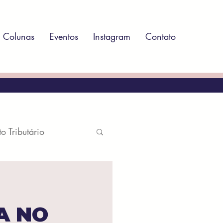
Colunas
Eventos
Instagram
Contato
to Tributário
atório
A NO
ito Ambiental