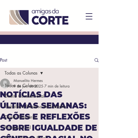
Post
Todas as Colunas
Manuelita Hermes
Todas as Colunas
9 de jun. de 2025
7 min de leitura
NOTÍCIAS DAS
Direito Constitucional
ÚLTIMAS SEMANAS:
Trabalho e Processo do Trabalho
AÇÕES E REFLEXÕES
Direito Tributário
SOBRE IGUALDADE DE
Processo Civil
Penal e Processo Penal