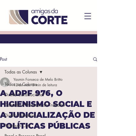
Post
Todas as Colunas
Yasmin Fonseca de Melo Britto
Todas as Colunas
12 de mai.
3 min de leitura
A ADPF 976, O
Direito Constitucional
HIGIENISMO SOCIAL E
Trabalho e Processo do Trabalho
A JUDICIALIZAÇÃO DE
Direito Tributário
POLÍTICAS PÚBLICAS
Processo Civil
Penal e Processo Penal