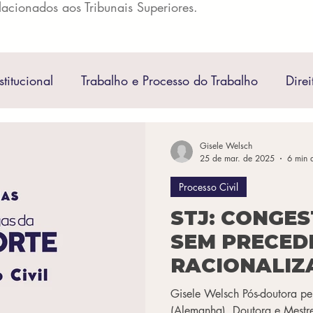
lacionados aos Tribunais Superiores.
stitucional
Trabalho e Processo do Trabalho
Direi
rocesso Penal
Direito Administrativo
Direito Regul
Gisele Welsch
25 de mar. de 2025
6 min d
Processo Civil
il
Direito Societário
Direito Econômico
Dire
STJ: CONGE
SEM PRECED
Penal Militar
Filosofia do Direito
Direito Notorial
RACIONALIZ
PRECEDENTES
Gisele Welsch Pós-doutora pe
Direito Internacional
Direito de Gênero
Direito N
(Alemanha). Doutora e Mestre