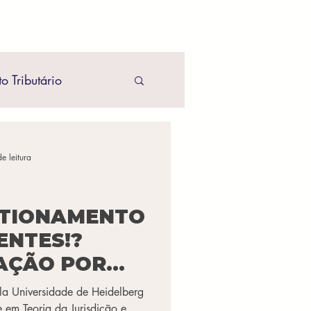
to Tributário
atório
e leitura
ito Ambiental
STIONAMENTO
ENTES!?
AÇÃO POR
 E I.A.
la Universidade de Heidelberg
otarial
 em Teoria da Jurisdição e