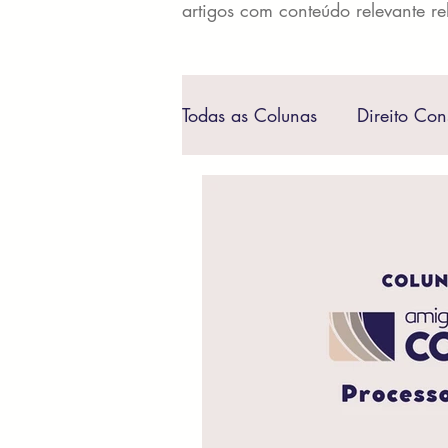
artigos com conteúdo relevante re
Todas as Colunas
Direito Con
Processo Civil
Penal e P
Direito Digital
Direito Civ
Direito Marítimo
Direito 
Direito do Agronegócio