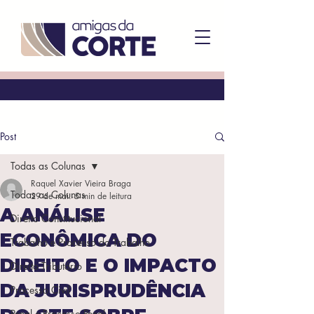
Post
Todas as Colunas
Raquel Xavier Vieira Braga
Todas as Colunas
29 de mai.
5 min de leitura
A ANÁLISE
Direito Constitucional
ECONÔMICA DO
Trabalho e Processo do Trabalho
DIREITO E O IMPACTO
Direito Tributário
DA JURISPRUDÊNCIA
Processo Civil
Penal e Processo Penal