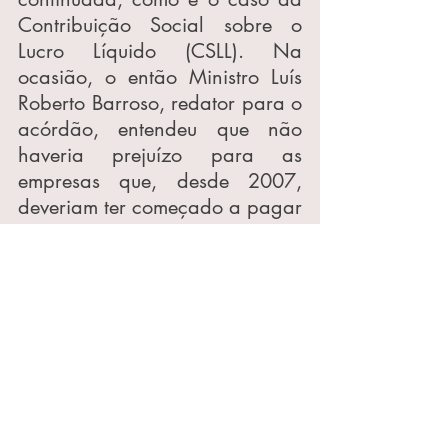
Contribuição Social sobre o 
Lucro Líquido (CSLL). Na 
ocasião, o então Ministro Luís 
Roberto Barroso, redator para o 
acórdão, entendeu que não 
haveria prejuízo para as 
empresas que, desde 2007, 
deveriam ter começado a pagar 
a CSLL ou provisionado os 
valores.
Nas fusões e aquisições, ficou a 
dúvida de quem deveria pagar 
o tributo: o comprador ou o 
vendedor da companhia antiga 
que não pagou nem 
provisionou, pois o Fisco pode 